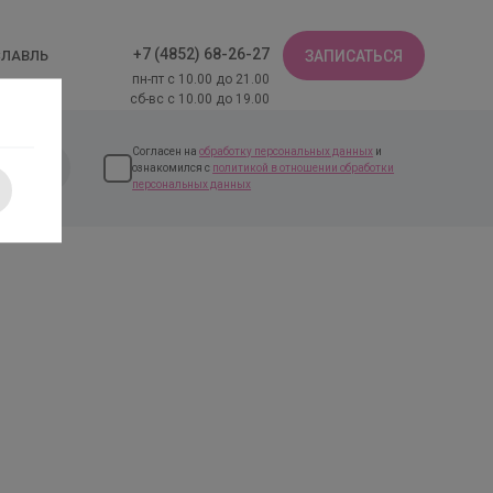
+7 (4852) 68-26-27
СЛАВЛЬ
ЗАПИСАТЬСЯ
пн-пт с 10.00 до 21.00
сб-вс с 10.00 до 19.00
Согласен на
обработку персональных данных
и
ознакомился с
политикой в отношении обработки
персональных данных