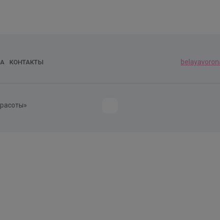
belayavoron
А
КОНТАКТЫ
красоты»