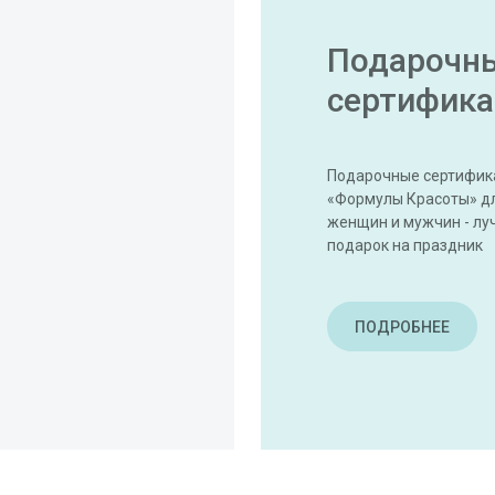
Подарочн
сертифик
Подарочные сертифик
«Формулы Красоты» д
женщин и мужчин - лу
подарок на праздник
ПОДРОБНЕЕ
ПОДРОБНЕЕ