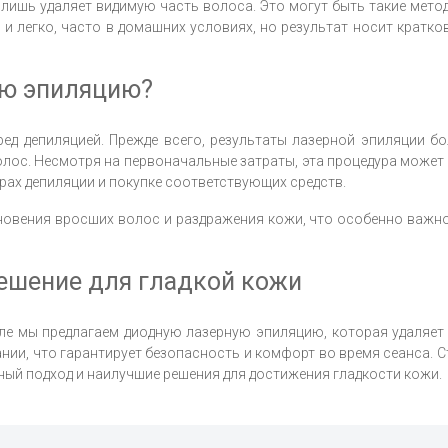
а лишь удаляет видимую часть волоса. Это могут быть такие мето
и легко, часто в домашних условиях, но результат носит крат
ую эпиляцию?
ед депиляцией. Прежде всего, результаты лазерной эпиляции б
лос. Несмотря на первоначальные затраты, эта процедура может
рах депиляции и покупке соответствующих средств.
новения вросших волос и раздражения кожи, что особенно важно 
решение для гладкой кожи
ле мы предлагаем диодную лазерную эпиляцию, которая удаляе
и, что гарантирует безопасность и комфорт во время сеанса. С
ый подход и наилучшие решения для достижения гладкости кожи.